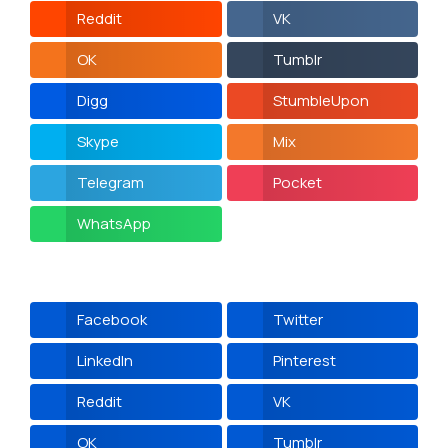
Reddit
VK
OK
Tumblr
Digg
StumbleUpon
Skype
Mix
Telegram
Pocket
WhatsApp
Facebook
Twitter
LinkedIn
Pinterest
Reddit
VK
OK
Tumblr