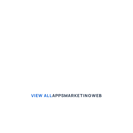
habitant morbi tristique senectus et netus. Duis
volutpat, mi id cursus rhoncus, purus augue aliquam.
Read article
VIEW ALL
APPS
MARKETING
WEB
APPS
Seven VPN