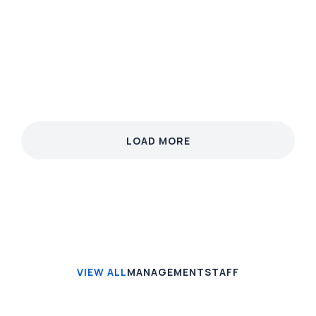
Phasellus velit nisi, lobortis quis nisi et, venenatis
finibus velit. Integer non nibh eget arcu malesuada
ullamcorper.
View case
LOAD MORE
VIEW ALL
MANAGEMENT
STAFF